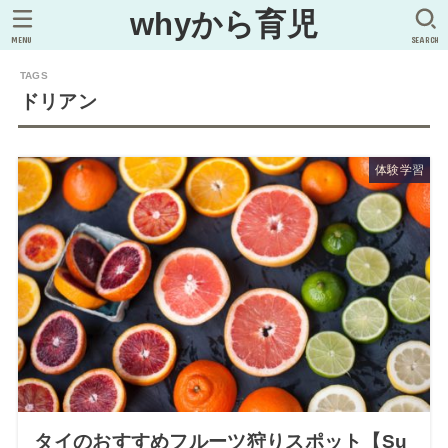
whyから育児
MENU
SEARCH
ドリアン
体験学習
タイのおすすめフルーツ狩りスポット【Su