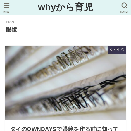
whyから育児
MENU
SEARCH
眼鏡
タイ生活
タイのOWNDAYSで眼鏡を作る前に知って