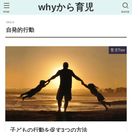
whyから育児
MENU
SEARCH
自発的行動
育児Tips
子どもの行動を促す3つの方法