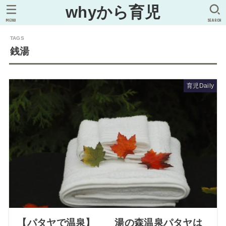
whyから育児
MENU
SEARCH
銭湯
育児Daily
【パタヤで温泉】 湯の森温泉パタヤは