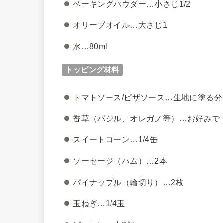
ベーキングパウダー…小さじ1/2
オリーブオイル…大さじ1
水…80ml
トッピング材料
トマトソース/ピザソース…生地に塗る分
香草（バジル、オレガノ等）…お好みで
スイートコーン…1/4缶
ソーセージ（ハム）…2本
パイナップル（輪切り）…2枚
玉ねぎ…1/4玉